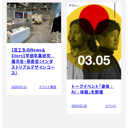
【芸工生のNews＆
Story】学部卒業研究
展示会・発表会（インダ
ストリアルデザインコー
ス）
トークイベント「身体｜
2024.03.11
イベント報告
AI｜体験」を開催
2024.02.28
イベント