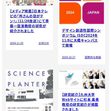
【メディア掲載】日本テレ
ビの「所さんの目がテ
ン！」（11/24放送）にて斉
藤一哉准教授の研究が
デザイン創造性国際シン
紹介されました
ポジウム ISDC2024を
11/8に大橋キャンパス
2024.11.25
お知らせ
で開催
2024.10.17
国際的な取組
【研究紹介】九州大学
Webサイトに杉本 美貴
教授の研究紹介が掲載
されました