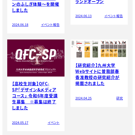
ランドオープン
ンのふしぎ体験～を開催
しました
2024.06.13
イベント報告
2024.06.18
イベント報告
【研究紹介】九州大学
Webサイトに曽我部春
香准教授の研究紹介が
掲載されました
【高校生対象】QFC-
SP「デザイン&メディア
コース」 令和6年度受講
2024.04.25
研究
生募集 ※募集は終了
しました
2024.05.17
イベント