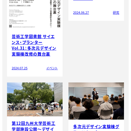
2024.06.27
研究
芸術工学図書館 サイエ
ンス・プランター
Vol.31：多次元デザイン
実験棟改修の舞台裏
2024.07.25
イベント
第12回九州大学芸術工
多次元デザイン実験棟グ
学部施設公開～デザイ