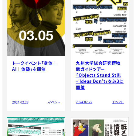
九州大学総合研究博物
トークイベント「身体｜
館ガイドツアー
AI｜体験」を開催
「Objects Stand Still
– Ideas Don’t」を3/3に
開催
2024.02.22
イベント
2024.02.28
イベント