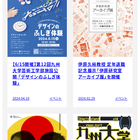
【6/15開催】第12回九州
伊原久裕教授 定年退職
大学芸術工学部施設公
記念展示「伊原研究室
開 「デザインのふしぎ体
アーカイブ展」を開催
験」
2024.04.19
イベント
2024.02.29
イベント