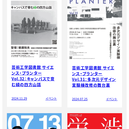
芸術工学図書館 サイエ
芸術工学図書館 サイエ
ンス・プランター
ンス・プランター
Vol.32：キャンパスで育
Vol.31：多次元デザイン
む緑の四方山話
実験棟改修の舞台裏
2024.11.29
イベント
2024.07.25
イベント