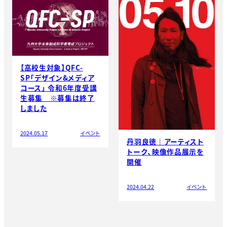
【高校生対象】QFC-
SP「デザイン&メディア
コース」 令和6年度受講
生募集 ※募集は終了
しました
2024.05.17
イベント
丹羽良徳｜アーティスト
トーク、映像作品展示を
開催
2024.04.22
イベント