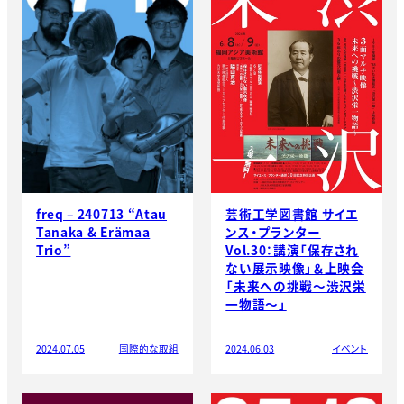
freq – 240713 “Atau
芸術工学図書館 サイエ
Tanaka & Erämaa
ンス・プランター
Trio”
Vol.30：講演「保存され
ない展示映像」＆上映会
「未来への挑戦～渋沢栄
一物語～」
2024.07.05
国際的な取組
2024.06.03
イベント