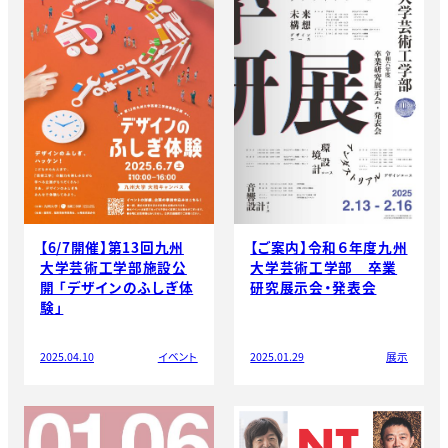
【6/7開催】第13回九州
【ご案内】令和６年度九州
大学芸術工学部施設公
大学芸術工学部 卒業
開 「デザインのふしぎ体
研究展示会・発表会
験」
2025.04.10
イベント
2025.01.29
展示