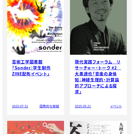
現代実践フォーラム リ
芸術工学図書館
サーチャー・トーク #2
「Sonder：学生制作
大黒達也「音楽の身体
ZINE配布イベント」
知：神経生理的・計算論
的アプローチによる探
求」
2025.05.21
イベント
2025.07.31
国際的な取組