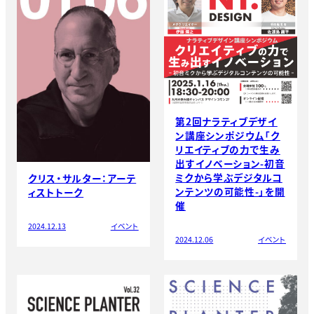
第2回ナラティブデザイ
ン講座シンポジウム「ク
リエイティブの力で生み
出すイノベーション-初音
ミクから学ぶデジタルコ
クリス・サルター：アーテ
ンテンツの可能性-」を開
ィストトーク
催
2024.12.13
イベント
2024.12.06
イベント