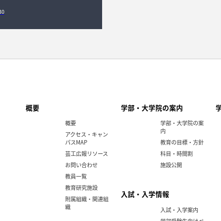
30
概要
学部・大学院の案内
概要
学部・大学院の案
内
アクセス・キャン
パスMAP
教育の目標・方針
芸工広報リソース
科目・時間割
お問い合わせ
施設公開
教員一覧
教育研究施設
入試・入学情報
附属組織・関連組
織
入試・入学案内
学部受験生向けペ