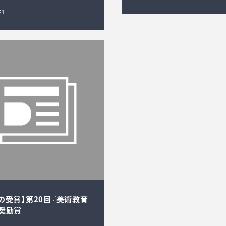
21
の受賞】第20回『美術教育
奨励賞