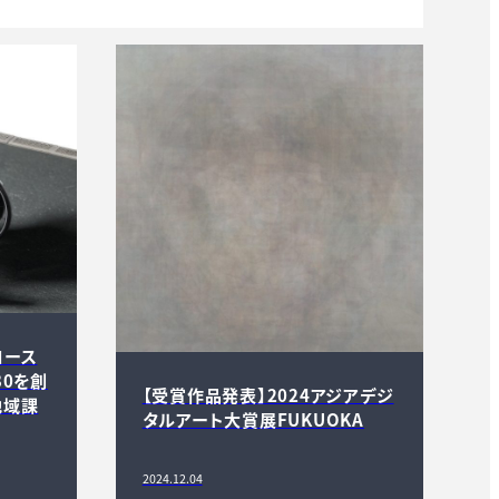
コース
30を創
【受賞作品発表】2024アジアデジ
地域課
タルアート大賞展FUKUOKA
2024.12.04