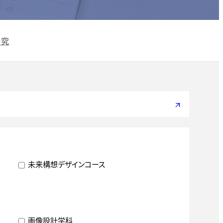
研究
arrow_outward
未来構想デザインコース
画像設計学科