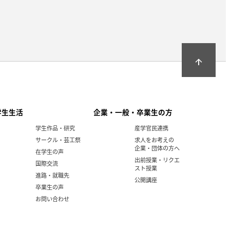
arrow_upward
学生生活
企業・一般・卒業生の方
学生作品・研究
産学官民連携
サークル・芸工祭
求人をお考えの
企業・団体の方へ
在学生の声
出前授業・リクエ
国際交流
スト授業
進路・就職先
公開講座
卒業生の声
お問い合わせ