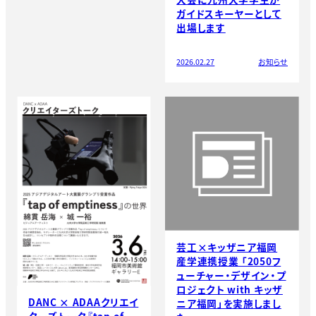
ガイドスキーヤーとして
出場します
2026.02.27
お知らせ
芸工×キッザニア福岡
産学連携授業 「2050フ
ューチャー・デザイン・プ
ロジェクト with キッザ
DANC × ADAAクリエイ
ニア福岡」を実施しまし
ターズトーク『tap of