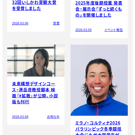
32回いしかわ景観大賞
2025年度後期授業 発表
を受賞しました
会・展示会「ずっと続くも
の」を開催しました
2026.03.06
受賞
2026.03.05
イベント報告
未来構想デザインコー
ス・港岳彦教授脚本 映
画『#拡散』が公開、小説
版も刊行
2026.03.04
お知らせ
ミラノ・コルティナ2026
パラリンピック冬季競技
大会に九州大学学生が