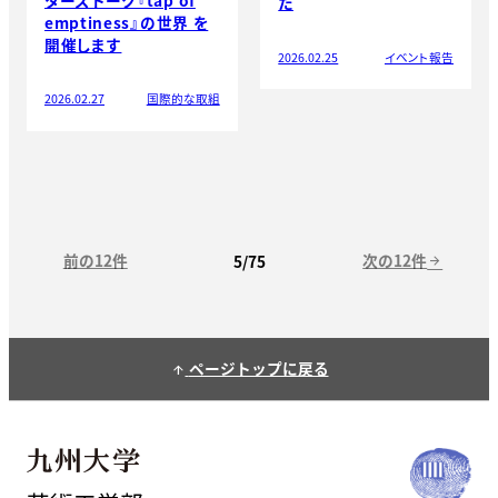
た
emptiness』の世界 を
開催します
2026.02.25
イベント報告
2026.02.27
国際的な取組
前の12件
次の12件
5/75
arrow_forward
ページトップに戻る
arrow_upward