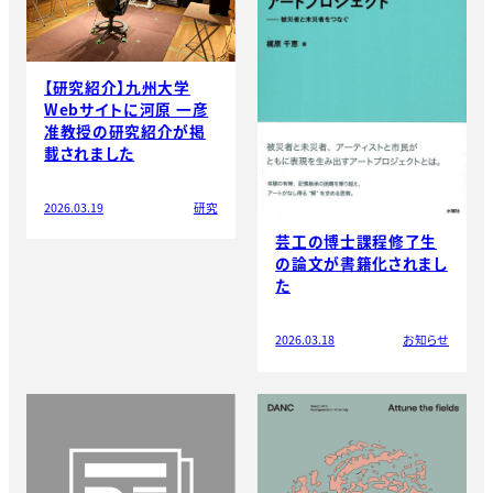
【研究紹介】九州大学
Webサイトに河原 一彦
准教授の研究紹介が掲
載されました
2026.03.19
研究
芸工の博士課程修了生
の論文が書籍化されまし
た
2026.03.18
お知らせ