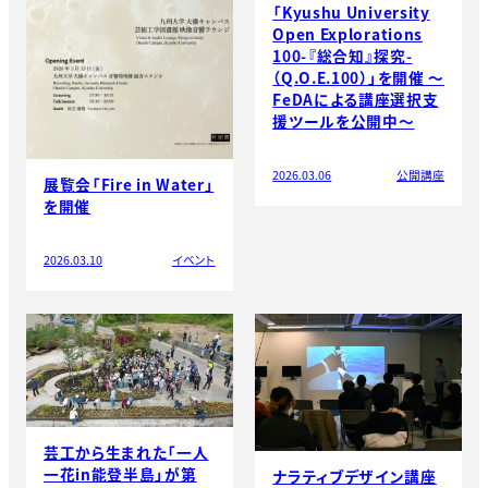
「Kyushu University
Open Explorations
100-『総合知』探究-
（Q.O.E.100）」を開催 ～
FeDAによる講座選択支
援ツールを公開中～
2026.03.06
公開講座
展覧会「Fire in Water」
を開催
2026.03.10
イベント
芸工から生まれた「一人
一花in能登半島」が第
ナラティブデザイン講座