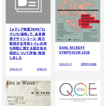
【メディア掲載】NHK「ロ
クいち!福岡」で、未来構
想デザインコース・尾方
教授が女性用トイレの待
DANC KICKOFF
ち時間に関する国交省の
SYMPOSIUM 2026
指針について評価・解説
しました
2026.03.17
国際的な取組
2026.03.17
お知らせ