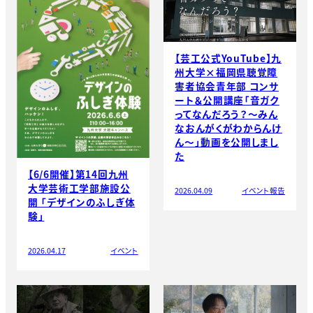
【芸工公式YouTube】九
州大学×福岡県聴覚障
害者協会青年部 コンサ
ート＆公開講座「音ガク
ってなんだろう？～みん
なおんがくがわからんけ
ん～」動画を公開しまし
た
【6/6開催】第14回九州
大学芸術工学部施設公
2026.04.09
イベント報告
開 「デザインのふしぎ体
験」
2026.04.17
イベント