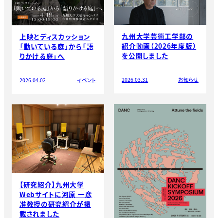
九州大学芸術工学部の
上映とディスカッション
紹介動画（2026年度版）
「動いている庭」から「語
を公開しました
りかける庭」へ
2026.03.31
お知らせ
2026.04.02
イベント
【研究紹介】九州大学
Webサイトに河原 一彦
准教授の研究紹介が掲
載されました