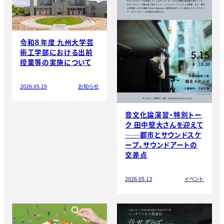
令和８年度 九州大学芸
術工学部における出前
授業等の実施について
2026.05.19
お知らせ
音文化論演習・特別トー
ク 田中堅大さんを迎えて
──都市とサウンドスケ
ープ、サウンドアートの
交差点
2026.05.13
イベント