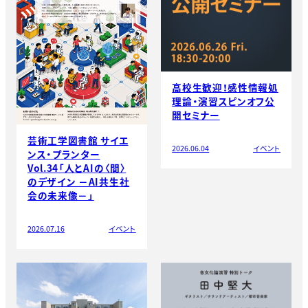
高校生歓迎！感性情報処
理論・演習スピンオフ公
開セミナー
芸術工学図書館 サイエ
2026.06.04
イベント
ンス・プランター
Vol.34「人とAIの〈間〉
のデザイン －AI共生社
会の未来像－」
2026.07.16
イベント