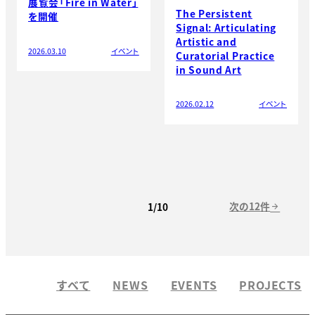
展覧会「Fire in Water」
The Persistent
を開催
Signal: Articulating
Artistic and
2026.03.10
イベント
Curatorial Practice
in Sound Art
2026.02.12
イベント
次の12件
1/10
arrow_forward
すべて
NEWS
EVENTS
PROJECTS