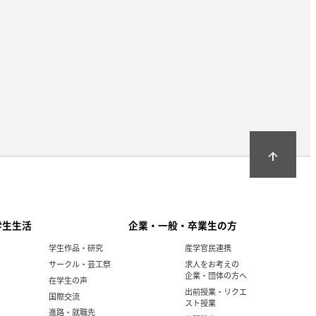
arrow_upward
学生生活
企業・一般・卒業生の方
学生作品・研究
産学官民連携
サークル・芸工祭
求人をお考えの
企業・団体の方へ
在学生の声
出前授業・リクエ
国際交流
スト授業
進路・就職先