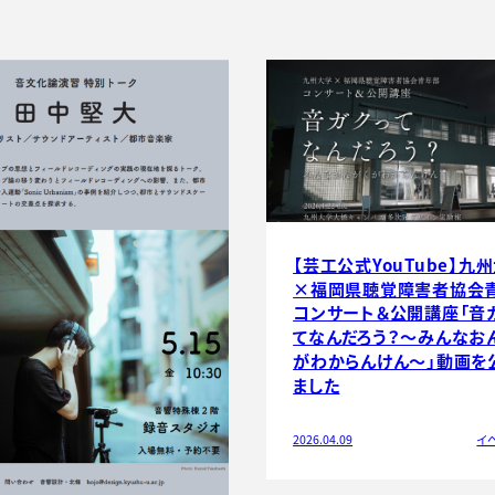
【芸工公式YouTube】九
×福岡県聴覚障害者協会
コンサート＆公開講座「音
てなんだろう？～みんなお
がわからんけん～」動画を
ました
2026.04.09
イ