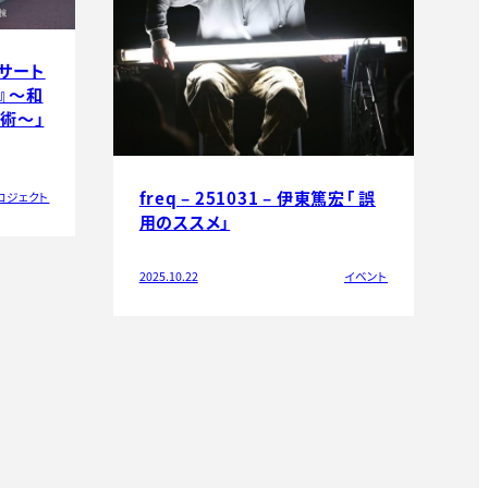
ンサート
、』～和
術～」
freq – 251031 – 伊東篤宏「 誤
ロジェクト
用のススメ」
2025.10.22
イベント