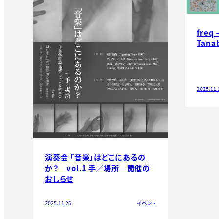
freq 
Tana
2025.11.
演奏会 「音楽」はどこにあるの
か？ vol.1 手／場所 開催の
おしらせ
2025.11.26
イベント