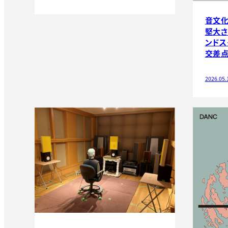
音文化
堅大さ
ンドス
交差
2026.05.