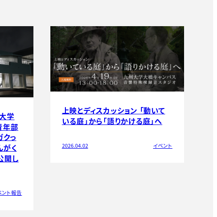
上映とディスカッション 「動いて
州大学
いる庭」から「語りかける庭」へ
青年部
ガクっ
2026.04.02
イベント
んがく
公開し
ベント報告