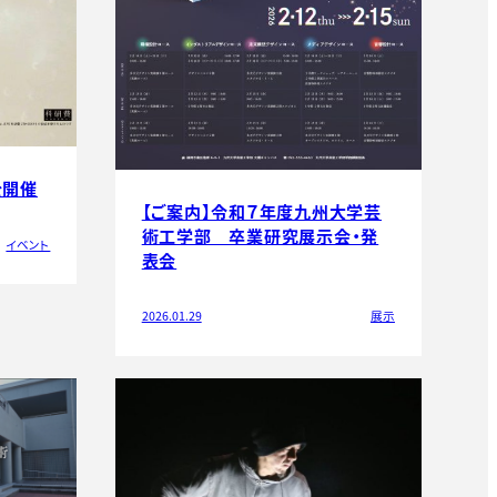
」を開催
【ご案内】令和７年度九州大学芸
術工学部 卒業研究展示会・発
イベント
表会
2026.01.29
展示