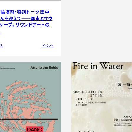
論演習・特別トーク 田中
んを迎えて──都市とサウ
ケープ、サウンドアートの
点
13
イベント