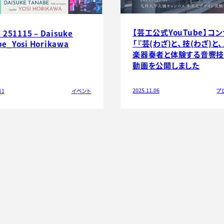
【芸工公式YouTube】コ
– 251115 – Daisuke
「『芸(わざ)と、技(わざ)と
be_Yosi Horikawa
楽器奏者と体験する音響技
動画を公開しました
2025.11.06
プ
11
イベント