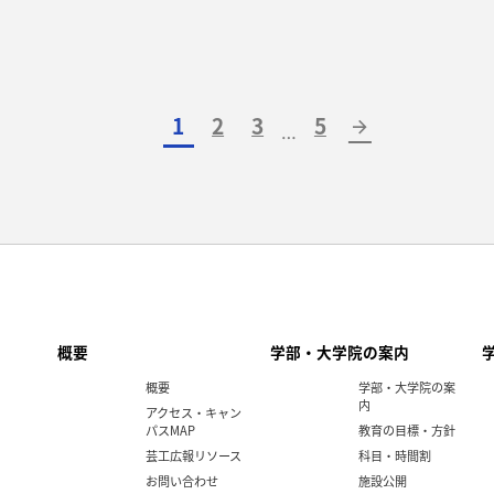
1
2
3
5
arrow_forward
…
概要
学部・大学院の案内
概要
学部・大学院の案
内
アクセス・キャン
パスMAP
教育の目標・方針
芸工広報リソース
科目・時間割
お問い合わせ
施設公開