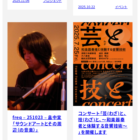
2025.11.06
プロジェクト
2025.10.22
イベント
コンサート「芸(わざ)と、
freq – 251023 – 畠中実
技(わざ)と、～和楽器奏
「サウンドアートとその周
者と体験する音響技術～
辺（の音楽）」
」を開催します