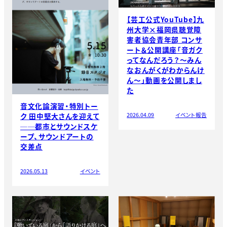
【芸工公式YouTube】九
州大学×福岡県聴覚障
害者協会青年部 コンサ
ート＆公開講座「音ガク
ってなんだろう？～みん
なおんがくがわからんけ
ん～」動画を公開しまし
た
音文化論演習・特別トー
ク 田中堅大さんを迎えて
2026.04.09
イベント報告
──都市とサウンドスケ
ープ、サウンドアートの
交差点
2026.05.13
イベント