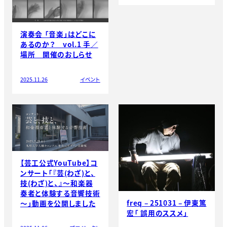
演奏会 「音楽」はどこに
あるのか？ vol.1 手／
場所 開催のおしらせ
2025.11.26
イベント
【芸工公式YouTube】コ
ンサート「『芸(わざ)と、
技(わざ)と、』～和楽器
奏者と体験する音響技術
freq – 251031 – 伊東篤
～」動画を公開しました
宏「 誤用のススメ」