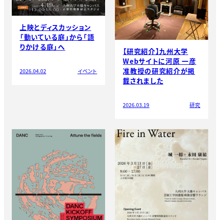
上映とディスカッション
「動いている庭」から「語
りかける庭」へ
【研究紹介】九州大学
Webサイトに河原 一彦
准教授の研究紹介が掲
2026.04.02
イベント
載されました
2026.03.19
研究