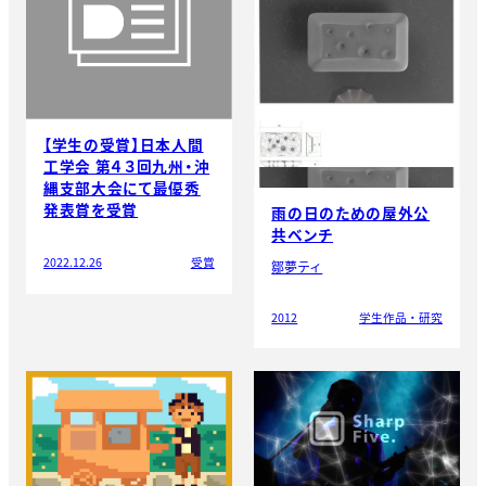
【学生の受賞】日本人間
工学会 第４３回九州・沖
縄支部大会にて最優秀
発表賞を受賞
雨の日のための屋外公
共ベンチ
2022.12.26
受賞
鄒夢ティ
2012
学生作品・研究