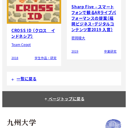
Sharp Five – スマート
フォンで観るARライブパ
フォーマンスの提案（福
岡ビジネス・デジタルコ
ンテンツ賞2019 入賞）
CROSS ID （クロス イ
ンドネシア）
密岡稜大
Team Cepot
2019
卒業研究
2018
学生作品・研究
一覧に戻る
arrow_back
ページトップに戻る
arrow_upward