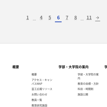
1
4
5
6
7
8
11
arrow_forward
…
…
概要
学部・大学院の案内
概要
学部・大学院の案
内
アクセス・キャン
パスMAP
教育の目標・方針
芸工広報リソース
科目・時間割
お問い合わせ
施設公開
教員一覧
教育研究施設