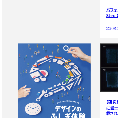
パフォ
Step 
2024.05.
【研究
に城
載され