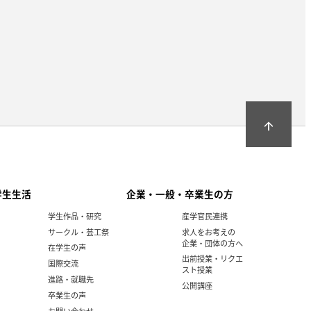
arrow_upward
学生生活
企業・一般・卒業生の方
学生作品・研究
産学官民連携
サークル・芸工祭
求人をお考えの
企業・団体の方へ
在学生の声
出前授業・リクエ
国際交流
スト授業
進路・就職先
公開講座
卒業生の声
お問い合わせ