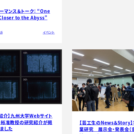
ーマンス＆トーク： “One
Closer to the Abyss”
16
イベント
紹介】九州大学Webサイト
一裕准教授の研究紹介が掲
【芸工生のNews＆Story
ました
業研究 展示会・発表会（