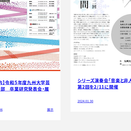
シリーズ演奏会「音楽と非
内】令和５年度九州大学芸
第2回を2/11に開催
学部 卒業研究発表会・展
2024.01.30
06
展示