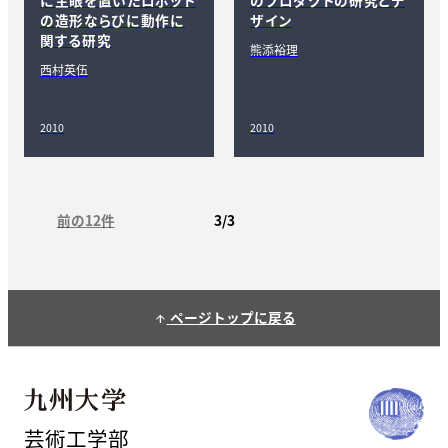
の造形ならびに動作に
ザイン
関する研究
熊添裕理
西村英伍
2010
2010
前の12件
3/3
ページトップに戻る
arrow_upward
芸術工学部