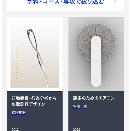
学科・コース・専攻で絞り込む
節電のためのエアコン
行動観察・行為分析から
の聴診器デザイン
宮川 透
松隈祐紀
2012
2012