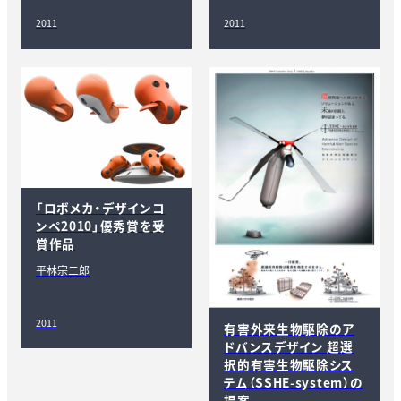
2011
2011
「ロボメカ・デザインコ
ンペ2010」優秀賞を受
賞作品
平林宗二郎
2011
有害外来生物駆除のア
ドバンスデザイン 超選
択的有害生物駆除シス
テム（SSHE-system）の
提案