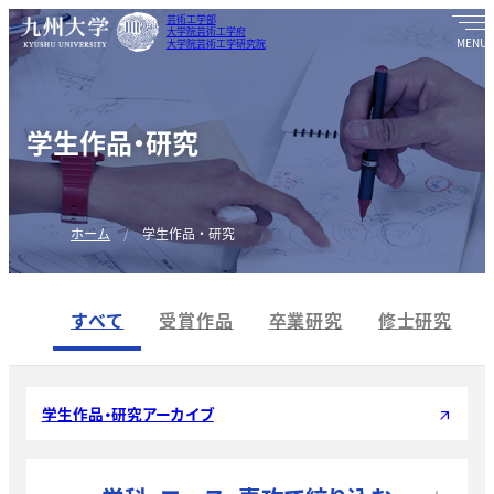
芸術工学部
大学院芸術工学府
大学院芸術工学研究院
学生作品・研究
ホーム
学生作品・研究
すべて
受賞作品
卒業研究
修士研究
学生作品・研究アーカイブ
arrow_outward