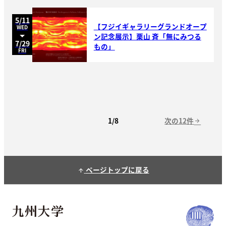
5/11
【フジイギャラリーグランドオープ
WED
ン記念展示】栗山 斉「無にみつる
7/29
もの」
FRI
次の12件
1/8
arrow_forward
ページトップに戻る
arrow_upward