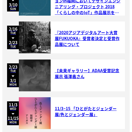
ョンin福岡においてデザインエンジ
3/10
ニアリング・プロジェクト 2018
SUN
「くらしの中のIoT」作品展示を行
います
2/16
『2020アジアデジタルアート大賞
TUE
展FUKUOKA』受賞者決定と受賞作
2/23
品展について
TUE
2/23
【未来ギャラリー】ADAA受賞記念
TUE
展示 張澤鑫さん
3/1
MON
11/3
11/3~15 「ひとがたとジェンダー
WED
展/色とジェンダー展」
11/15
MON