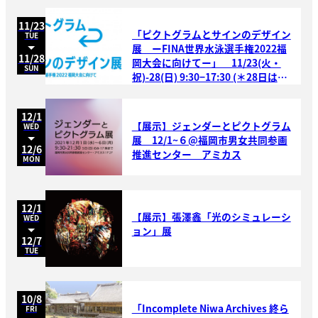
11/23
「ピクトグラムとサインのデザイン
TUE
展 ーFINA世界水泳選手権2022福
11/28
岡大会に向けてー」 11/23(火・
SUN
祝)-28(日) 9:30−17:30 (＊28日は
17:00まで)＠福岡市美術館市民ギャ
ラリーC
12/1
【展示】ジェンダーとピクトグラム
WED
展 12/1~６@福岡市男女共同参画
12/6
推進センター アミカス
MON
12/1
【展示】張澤鑫「光のシミュレーシ
WED
ョン」展
12/7
TUE
10/8
「Incomplete Niwa Archives 終ら
FRI