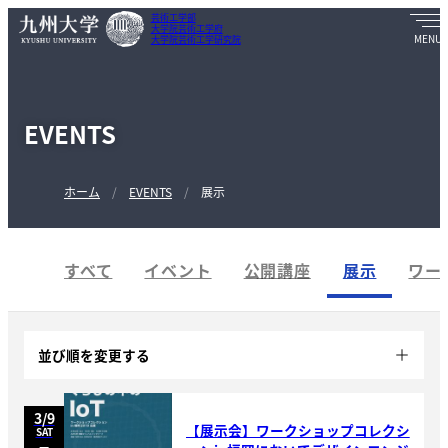
芸術工学部
大学院芸術工学府
大学院芸術工学研究院
EVENTS
ホーム
EVENTS
展示
すべて
イベント
公開講座
展示
ワー
並び順
を変更する
3/9
【展示会】ワークショップコレクシ
SAT