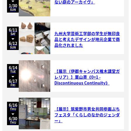
ない庭のアーカイヴ」
1/30
SUN
6/11
九州大学芸術工学部の学生が無印良
SAT
品と考えたデザインが地元企業で商
6/12
品化されました
SUN
6/14
【展示（伊都キャンパス椎木講堂ガ
TUE
レリア）】栗山斉《0=1 -
6/17
Discontinuous Continuity》
FRI
6/16
【展示】筑紫野市男女共同参画ぷち
THU
フェスタ「くらしのなかのジェンダ
6/30
ー」
THU