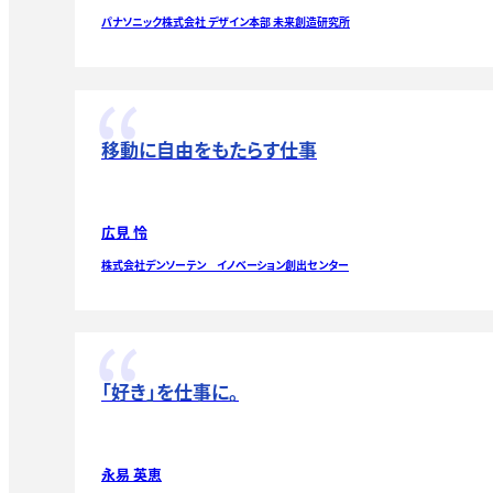
パナソニック株式会社 デザイン本部 未来創造研究所
移動に自由をもたらす仕事
広見 怜
株式会社デンソーテン イノベーション創出センター
「好き」を仕事に。
永易 英恵