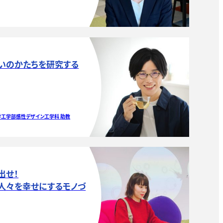
いのかたちを研究する
工学部感性デザイン工学科 助教
出せ！
人々を幸せにするモノづ