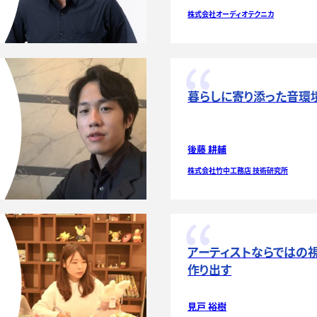
株式会社オーディオテクニカ
暮らしに寄り添った音環
後藤 耕輔
株式会社竹中工務店 技術研究所
アーティストならではの
作り出す
見戸 裕樹