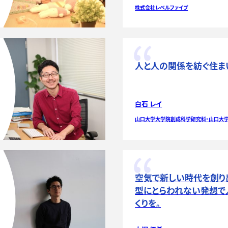
株式会社レベルファイブ
人と人の関係を紡ぐ住ま
白石 レイ
山口大学大学院創成科学研究科・山口大学
空気で新しい時代を創り
型にとらわれない発想で
くりを。