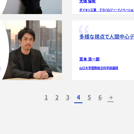
大塚 優希
ダイキン工業 テクノロジー・イノベーショ
多様な視点で人間中心
冨本 浩一郎
山口大学国際総合科学部講師
ナ
1
2
3
4
5
6
arrow_forward