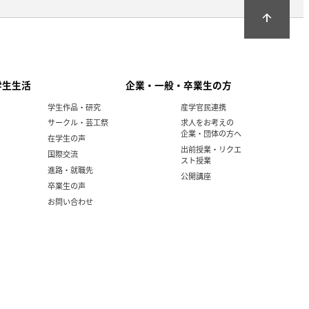
arrow_upward
学生生活
企業・一般・卒業生の方
学生作品・研究
産学官民連携
サークル・芸工祭
求人をお考えの
企業・団体の方へ
在学生の声
出前授業・リクエ
国際交流
スト授業
進路・就職先
公開講座
卒業生の声
お問い合わせ