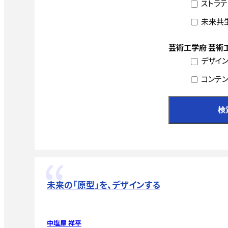
ストラテ
未来共
芸術工学府 芸術工
デザイ
コンテン
検
未来の「原型」を、デザインする
中塩屋 祥平