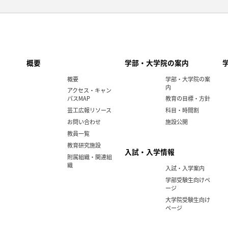
概要
学部・大学院の案内
概要
学部・大学院の案
内
アクセス・キャン
パスMAP
教育の目標・方針
芸工広報リソース
科目・時間割
お問い合わせ
施設公開
教員一覧
教育研究施設
入試・入学情報
附属組織・関連組
織
入試・入学案内
学部受験生向けペ
ージ
大学院受験生向け
ページ